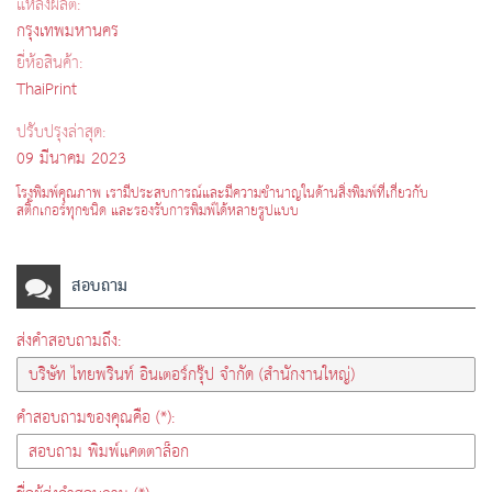
แหล่งผลิต:
กรุงเทพมหานคร
ยี่ห้อสินค้า:
ThaiPrint
ปรับปรุงล่าสุด:
09 มีนาคม 2023
โรงพิมพ์คุณภาพ เรามีประสบการณ์และมีความชำนาญในด้านสิ่งพิมพ์ที่เกี่ยวกับ
สติ๊กเกอร์ทุกชนิด และรองรับการพิมพ์ได้หลายรูปแบบ
สอบถาม
ส่งคำสอบถามถึง:
คำสอบถามของคุณคือ (*):