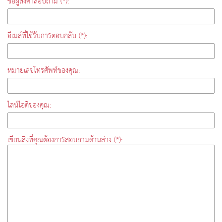
ชื่อผู้ส่งคำสอบถาม (*):
อีเมล์ที่ใช้รับการตอบกลับ (*):
หมายเลขโทรศัพท์ของคุณ:
ไลน์ไอดีของคุณ:
เขียนสิ่งที่คุณต้องการสอบถามด้านล่าง (*):