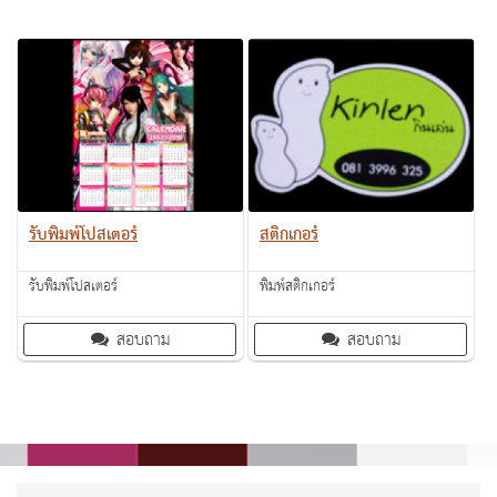
รับพิมพ์โปสเตอร์
สติ๊กเกอร์
รับพิมพ์โปสเตอร์
พิมพ์สติ๊กเกอร์
สอบถาม
สอบถาม