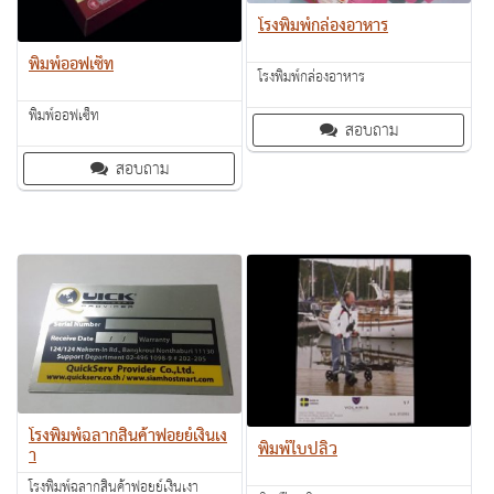
โรงพิมพ์กล่องอาหาร
พิมพ์ออฟเซ็ท
โรงพิมพ์กล่องอาหาร
พิมพ์ออฟเซ็ท
สอบถาม
สอบถาม
โรงพิมพ์ฉลากสินค้าฟอยย์เงินเง
พิมพ์ใบปลิว
า
โรงพิมพ์ฉลากสินค้าฟอยย์เงินเงา