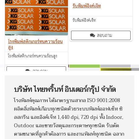
รับพิมพ์อิงค์เจ็ท
รับพิมพ์อิงค์เจ็ท
สอบถาม
โรงพิมพ์สติ๊กเกอร์ทนความร้อน
สูง
โรงพิมพ์สติ๊กเกอร์ทนความร้อนสูง
สอบถาม
บริษัท ไทยพริ้นท์ อินเตอร์กรุ๊ป จำกัด
โรงพิมพ์คุณภาพ ได้มาตรฐานสากล ISO 9001:2008
ผลิตสิ่งพิมพ์เกือบทุกชนิดด้วยระบบพิมพ์ออฟเซ็ท ซิ
ลสกรีน และอิงค์เจ็ท 1,440 dpi, 720 dpi ทั้ง Indoor,
Outdoor และขายวัสดุและกระดาษทุกชนิด รับตัด
ตามขนาดที่ลูกค้าต้องการ และงานพิมพ์ทุกชนิด ฉลาก