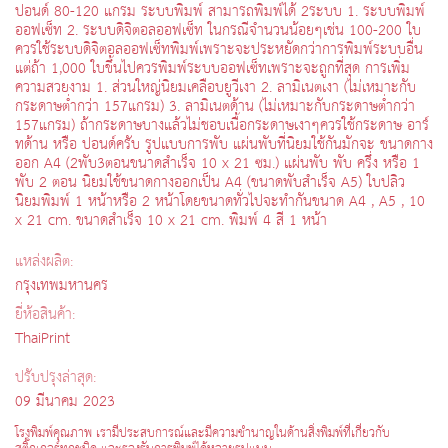
ปอนด์ 80-120 แกรม ระบบพิมพ์ สามารถพิมพ์ได้ 2ระบบ 1. ระบบพิมพ์
ออฟเซ็ท 2. ระบบดิจิตอลออฟเซ็ท ในกรณีจำนวนน้อยๆเช่น 100-200 ใบ
ควรใช้ระบบดิจิตอลออฟเซ็ทพิมพ์เพราะจะประหยัดกว่าการพิมพ์ระบบอื่น
แต่ถ้า 1,000 ใบขึ้นไปควรพิมพ์ระบบออฟเซ็ทเพราะจะถูกที่สุด การเพิ่ม
ความสวยงาม 1. ส่วนใหญ่นิยมเคลือบยูวีเงา 2. ลามิเนตเงา (ไม่เหมาะกับ
กระดาษต่ำกว่า 157แกรม) 3. ลามิเนตด้าน (ไม่เหมาะกับกระดาษต่ำกว่า
157แกรม) ถ้ากระดาษบางแล้วไม่ชอบเนื้อกระดาษเงาๆควรใช้กระดาษ อาร์
ทด้าน หรือ ปอนด์ครับ รูปแบบการพับ แผ่นพับที่นิยมใช้กันมักจะ ขนาดกาง
ออก A4 (2พับ3ตอนขนาดสำเร็จ 10 x 21 ซม.) แผ่นพับ พับ ครึ่ง หรือ 1
พับ 2 ตอน นิยมใช้ขนาดกางออกเป็น A4 (ขนาดพับสำเร็จ A5) ใบปลิว
นิยมพิมพ์ 1 หน้าหรือ 2 หน้าโดยขนาดทั่วไปจะทำกันขนาด A4 , A5 , 10
x 21 cm. ขนาดสำเร็จ 10 x 21 cm. พิมพ์ 4 สี 1 หน้า
แหล่งผลิต:
กรุงเทพมหานคร
ยี่ห้อสินค้า:
ThaiPrint
ปรับปรุงล่าสุด:
09 มีนาคม 2023
โรงพิมพ์คุณภาพ เรามีประสบการณ์และมีความชำนาญในด้านสิ่งพิมพ์ที่เกี่ยวกับ